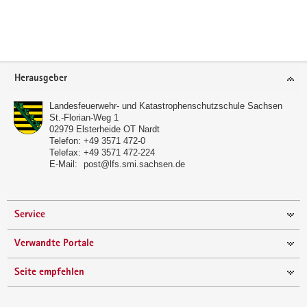
a
v
i
g
Footer-
a
Herausgeber
Bereich
t
Landesfeuerwehr- und Katastrophenschutzschule Sachsen
i
St.-Florian-Weg 1
o
02979
Elsterheide OT Nardt
Telefon:
+49 3571 472-0
n
Telefax:
+49 3571 472-224
E-Mail:
post@lfs.smi.sachsen.de
Service
Verwandte Portale
Seite empfehlen