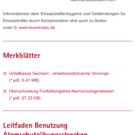
a
Informationen über Einsatzstellenhygiene und Gefährdungen für
v
Einsatzkräfte durch Kontamination sind auch zu finden
i
unter
www.feuerkrebs.de
g
a
t
i
Merkblätter
o
n
Unfallkasse Sachsen - arbeitsmedizinische Vorsorge
(*.pdf, 0,47 MB)
Überschreitung Fortbildungsfrist Atemschutzgerätewart
(*.pdf, 67,33 KB)
Leitfaden Benutzung