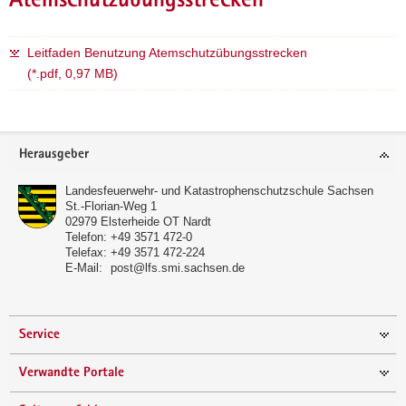
Atemschutzübungsstrecken
Leitfaden Benutzung Atemschutzübungsstrecken
(*.pdf, 0,97 MB)
Weitere
Information
Footer-
Herausgeber
Bereich
Landesfeuerwehr- und Katastrophenschutzschule Sachsen
St.-Florian-Weg 1
02979
Elsterheide OT Nardt
Telefon:
+49 3571 472-0
Telefax:
+49 3571 472-224
E-Mail:
post@lfs.smi.sachsen.de
Service
Verwandte Portale