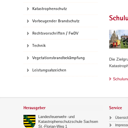
a
Katastrophenschutz
v
Schul
i
Vorbeugender Brandschutz
g
a
Rechtsvorschriften / FwDV
t
Technik
i
o
Vegetationsbrandbekämpfung
n
Die Zielgr
Katastrop
Leistungsabzeichen
Schulun
Footer-
Bereich
Herausgeber
Service
Landesfeuerwehr- und
Übersic
Katastrophenschutzschule Sachsen
Impres
St.-Florian-Weg 1