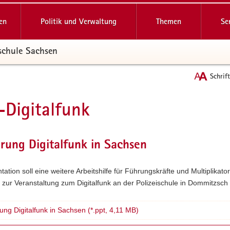
reifende
en
Politik und Verwaltung
Themen
Se
schule Sachsen
Schrif
Digitalfunk
t
rung Digitalfunk in Sachsen
tation soll eine weitere Arbeitshilfe für Führungskräfte und Multiplikato
s zur Veranstaltung zum Digitalfunk an der Polizeischule in Dommitzsch
ung Digitalfunk in Sachsen (*.ppt, 4,11 MB)