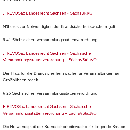
a
REVOSax Landesrecht Sachsen - SächsBRKG
v
i
Näheres zur Notwendigkeit der Brandsicherheitswache regelt
g
a
§ 41 Sächsischen Versammlungsstättenverordnung.
t
i
REVOSax Landesrecht Sachsen - Sächsische
o
Versammlungsstättenverordnung – SächsVStättVO
n
Der Platz für die Brandsicherheitswache für Veranstaltungen auf
Großbühnen regelt
§ 25 Sächsischen Versammlungsstättenverordnung.
REVOSax Landesrecht Sachsen - Sächsische
Versammlungsstättenverordnung – SächsVStättVO
Die Notwendigkeit der Brandsicherheitswache für fliegende Bauten