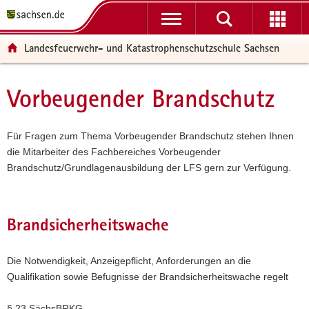
P
P
H
W
F
o
o
a
e
o
r
r
u
i
o
Landesfeuerwehr- und Katastrophenschutzschule Sachsen
t
t
p
t
t
a
a
t
e
e
l
l
i
r
r
Vorbeugender Brandschutz
Hauptinhalt
ü
n
n
e
-
b
a
h
I
B
e
v
a
n
e
Für Fragen zum Thema Vorbeugender Brandschutz stehen Ihnen
r
i
l
f
r
die Mitarbeiter des Fachbereiches Vorbeugender
g
g
t
o
e
Brandschutz/Grundlagenausbildung der LFS gern zur Verfügung.
r
a
r
i
e
t
m
c
i
i
a
h
Brandsicherheitswache
f
o
t
e
n
i
Die Notwendigkeit, Anzeigepflicht, Anforderungen an die
n
o
Qualifikation sowie Befugnisse der Brandsicherheitswache regelt
d
n
e
§ 23 SächsBRKG.
N