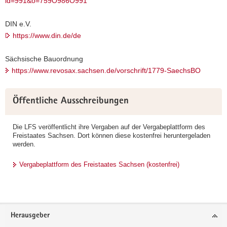
id=991&o=759O986O991
DIN e.V.
https://www.din.de/de
Sächsische Bauordnung
https://www.revosax.sachsen.de/vorschrift/1779-SaechsBO
Weitere
Öffentliche Ausschreibungen
Information
Die LFS veröffentlicht ihre Vergaben auf der Vergabeplattform des
Freistaates Sachsen. Dort können diese kostenfrei heruntergeladen
werden.
Vergabeplattform des Freistaates Sachsen (kostenfrei)
Footer-
Herausgeber
Bereich