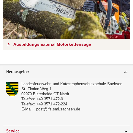
Ausbildungsmaterial Motorkettensäge
Footer-
Herausgeber
Bereich
Landesfeuerwehr- und Katastrophenschutzschule Sachsen
St.-Florian-Weg 1
02979
Elsterheide OT Nardt
Telefon:
+49 3571 472-0
Telefax:
+49 3571 472-224
E-Mail:
post@lfs.smi.sachsen.de
Service