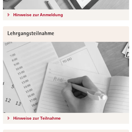
a
v
Hinweise zur Anmeldung
i
g
a
Lehrgangsteilnahme
t
i
o
n
Hinweise zur Teilnahme